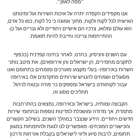
״מפה לאוזן״.
אנו מקפידים הקפדה יתרה על איכות השירות ועל זמינותנו
האישית לכל לקוח ולקוח, מתוך אמונה כי כל לקוח, כמו כל אדם,
הוא עולם ומלואו, צרכיו הם אישיים ויחודיים ולא גנריים ועל כן-
ההתייחסות צריכה וחייבת להיות תואמת.
עם השנים והניסיון, בחרנו, לאחר בחינה קפדנית (בכפוף
לתקנים מחמירים, הן ישראלים והן אירופאים), את מיטב נותני
השרות באירופה- בעלי מקצוע מוערכים ומומחים בתחומם ואנו
מסוגלים ושמחים להנגיש שירותים מתקדמים אלו באירופה
עבור לקוחותינו בישראל ומספקים כר פורה ובטוח לניהול
תהליכים מסוג זה.
הקבוצה וצוותיה, בישראל ובאירופה, נמצאים בהתרחבות
מתמדת, אך מדודה ומושכלת למדינות נוספות ובתחומי שירות
חדשים ויחודיים. הידע שנצבר במהלך השנים, בשילוב הקשרים
והכישורים המוכחים- מאפשרים לנו לגעת ולהתמחות במגוון
תחומים, לרבות סיוע וליווי לישראלים בקבלת אזרחות ודרכון